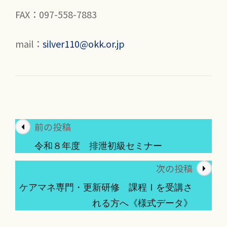
FAX：097-558-7883
mail：
silver110@okk.or.jp
投
前の投稿
稿
令和８年度 排泄初級セミナー
ナ
次の投稿
ビ
ゲ
ケアマネ専門・更新研修 課程Ⅰを受講さ
ー
れる方へ《様式データ》
シ