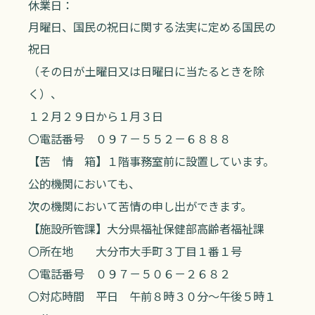
休業日：
月曜日、国民の祝日に関する法実に定める国民の
祝日
（その日が土曜日又は日曜日に当たるときを除
く）、
１２月２９日から１月３日
〇電話番号 ０９７－５５２－６８８８
【苦 情 箱】１階事務室前に設置しています。
公的機関においても、
次の機関において苦情の申し出ができます。
【施設所管課】大分県福祉保健部高齢者福祉課
〇所在地 大分市大手町３丁目１番１号
〇電話番号 ０９７－５０６－２６８２
〇対応時間 平日 午前８時３０分～午後５時１