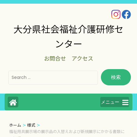
コ
ン
テ
大分県社会福祉介護研修セ
ン
ンター
ツ
へ
お問合せ
アクセス
ス
キ
ッ
プ
(Enter
メニュー
を
押
>
>
ホーム
様式
す)
福祉用具展示場の展示品の入替えおよび新規展示にかかる書類に