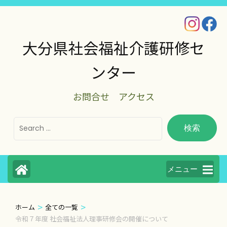
コ
ン
テ
大分県社会福祉介護研修セ
ン
ンター
ツ
へ
お問合せ
アクセス
ス
キ
ッ
プ
(Enter
メニュー
を
押
>
>
ホーム
全ての一覧
す)
令和７年度 社会福祉法人理事研修会の開催について