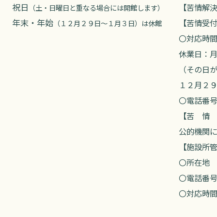
祝日
【苦情解
（土・日曜日と重なる場合には開館します）
年末・年始
【苦情受
（１２月２９日～１月３日）は休館
〇対応時
休業日：
（その日
１２月２
〇電話番
【苦 情
公的機関
【施設所
〇所在地
〇電話番
〇対応時