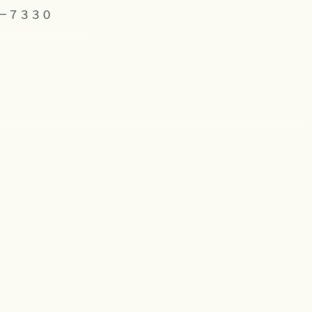
－７３３０
。