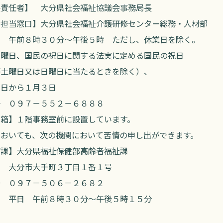
決責任者】 大分県社会福祉協議会事務局長
付担当窓口】
大分県社会福祉介護研修センター総務・人材部
間 午前８時３０分～午後５時
ただし、休業日を除く。
月曜日、国民の祝日に関する法実に定める国民の祝日
が土曜日又は日曜日に当たるときを除く）、
９日から１月３日
号 ０９７－５５２－６８８８
 箱】１階事務室前に設置しています。
においても、
次の機関において苦情の申し出ができます。
管課】大分県福祉保健部高齢者福祉課
 大分市大手町３丁目１番１号
号 ０９７－５０６－２６８２
間 平日 午前８時３０分～午後５時１５分