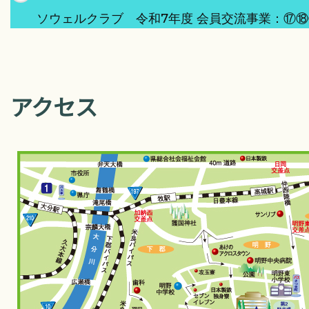
稿
ソウェルクラブ 令和7年度 会員交流事業：⑰
ナ
ビ
ゲ
ー
アクセス
シ
ョ
ン