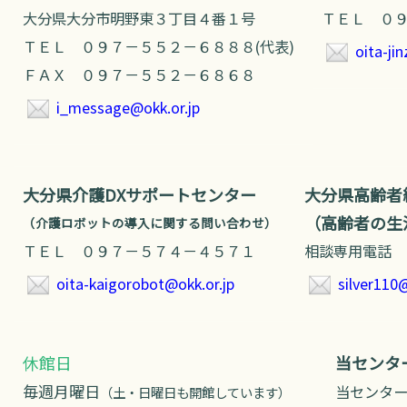
大分県大分市明野東３丁目４番１号
ＴＥＬ ０９
ＴＥＬ ０９７－５５２－６８８８(代表)
oita-ji
ＦＡＸ ０９７－５５２－６８６８
i_message@okk.or.jp
大分県介護DXサポートセンター
大分県高齢者
（高齢者の生
（介護ロボットの導入に関する問い合わせ）
ＴＥＬ ０９７－５７４－４５７１
相談専用電話 
oita-kaigorobot@okk.or.jp
silver110@
休館日
当センタ
毎週月曜日
当センタ
（土・日曜日も開館しています）