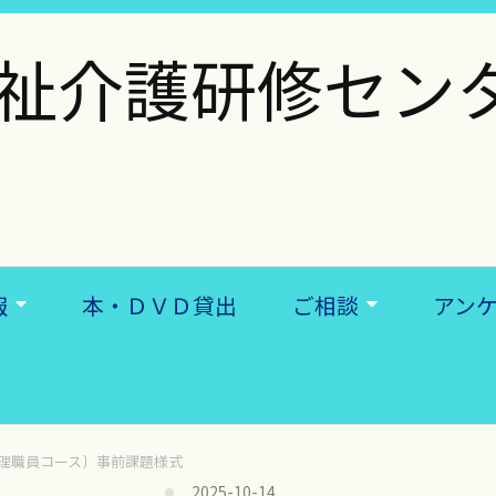
祉介護研修セン
報
本・ＤＶＤ貸出
ご相談
アン
理職員コース〕事前課題様式
2025-10-14