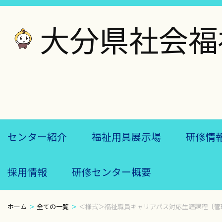
コ
ン
大分県社会福
テ
ン
ツ
へ
ス
キ
ッ
センター紹介
福祉用具展示場
研修情
プ
(Enter
採用情報
研修センター概要
を
押
>
>
す)
ホーム
全ての一覧
＜様式＞福祉職員キャリアパス対応生涯課程〔管