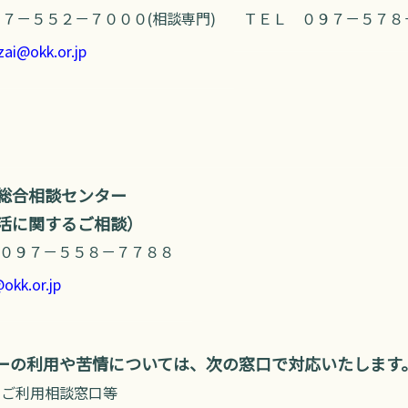
７－５５２－７０００(相談専門)
ＴＥＬ ０９７－５７８
nzai@okk.or.jp
総合相談センター
活に関するご相談）
０９７－５５８－７７８８
okk.or.jp
ーの利用や苦情については、
次の窓口で対応いたします
ーご利用相談窓口等