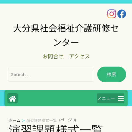
コ
ン
テ
大分県社会福祉介護研修セ
ン
ンター
ツ
へ
お問合せ
アクセス
ス
キ
ッ
プ
(Enter
メニュー
を
押
>
(ページ 3)
ホーム
演習課題様式一覧
す)
演習課題様式一覧